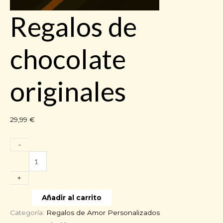
Regalos de
chocolate
originales
29,99
€
-
Regalos
de
+
chocolate
originales
Añadir al carrito
cantidad
Categoría:
Regalos de Amor Personalizados