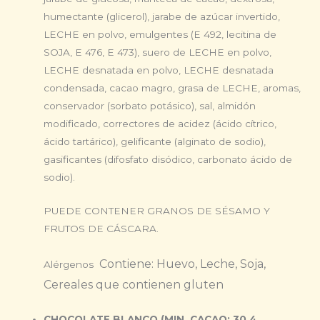
humectante (glicerol), jarabe de azúcar invertido,
LECHE en polvo, emulgentes (E 492, lecitina de
SOJA, E 476, E 473), suero de LECHE en polvo,
LECHE desnatada en polvo, LECHE desnatada
condensada, cacao magro, grasa de LECHE, aromas,
conservador (sorbato potásico), sal, almidón
modificado, correctores de acidez (ácido cítrico,
ácido tartárico), gelificante (alginato de sodio),
gasificantes (difosfato disódico, carbonato ácido de
sodio).
PUEDE CONTENER GRANOS DE SÉSAMO Y
FRUTOS DE CÁSCARA.
Contiene: Huevo, Leche, Soja,
Alérgenos
Cereales que contienen gluten
CHOCOLATE BLANCO (MIN. CACAO: 30.4