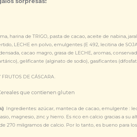
alos sorpresas:
a, harina de TRIGO, pasta de cacao, aceite de nabina, jar
ertido, LECHE en polvo, emulgentes (E 492, lecitina de SOJ
nsada, cacao magro, grasa de LECHE, aromas, conservador 
rtárico), gelificante (alginato de sodio), gasificantes (difosf
 FRUTOS DE CÁSCARA.
 Cereales que contienen gluten
%)
Ingredientes: azúcar, manteca de cacao, emulgente : lecit
sio, magnesio, zinc y hierro. Es rico en calcio gracias a su
e 270 miligramos de calcio. Por lo tanto, es bueno para l