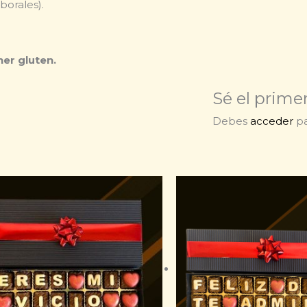
borales).
er gluten.
Sé el prime
Debes
acceder
pa