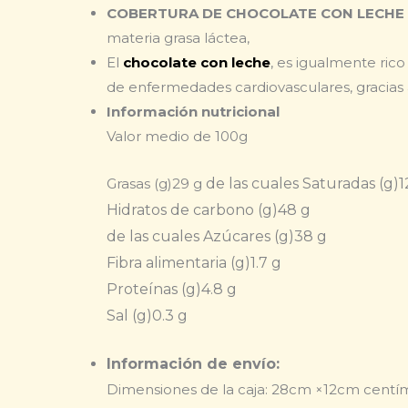
COBERTURA DE CHOCOLATE CON LECHE (M
materia grasa láctea,
El
chocolate con leche
, es igualmente ric
de enfermedades cardiovasculares, gracias 
Información nutricional
Valor medio de 100g
Grasas (g)
29 g
de las cuales Saturadas (g)
1
Hidratos de carbono (g)
48 g
de las cuales Azúcares (g)
38 g
Fibra alimentaria (g)
1.7 g
Proteínas (g)
4.8 g
Sal (g)
0.3 g
Información de envío:
Dimensiones de la caja: 28cm ×12cm centí