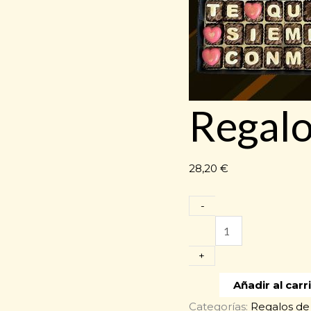
Regalo
28,20
€
-
Regalos
sorpresas
+
cantidad
Añadir al carr
Categorías:
Regalos de