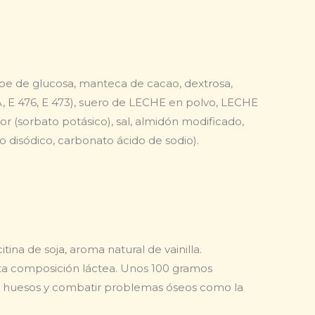
abe de glucosa, manteca de cacao, dextrosa,
A, E 476, E 473), suero de LECHE en polvo, LECHE
(sorbato potásico), sal, almidón modificado,
ato disódico, carbonato ácido de sodio).
ina de soja, aroma natural de vainilla.
 alta composición láctea. Unos 100 gramos
os huesos y combatir problemas óseos como la