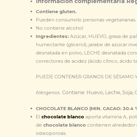
Información complementaria Reg
Contiene gluten.
Pueden consumirlo personas vegetarianas.
No contiene alcohol
Ingredientes:
Azúcar, HUEVO, grasa de palm
humectante (glicerol), jarabe de azúcar inv
desnatada en polvo, LECHE desnatada conde
correctores de acidez (ácido cítrico, ácido ta
PUEDE CONTENER GRANOS DE SÉSAMO Y
Alérgenos
Contiene: Huevo, Leche, Soja,
CHOCOLATE BLANCO (MIN. CACAO: 30.4 
El
chocolate blanco
aporta vitamina A, pota
de
chocolate blanco
contienen alrededor d
osteoporosis.